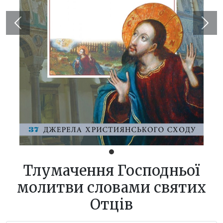
Previous
Next
Тлумачення Господньої
молитви словами святих
Отців