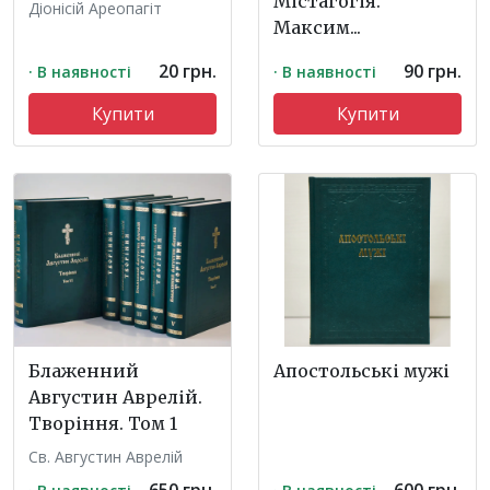
Містагогія.
Діонісій Ареопагіт
Максим...
20 грн.
90 грн.
· В наявності
· В наявності
Купити
Купити
Блаженний
Апостольські мужі
Августин Аврелій.
Творіння. Том 1
Св. Августин Аврелій
650 грн.
600 грн.