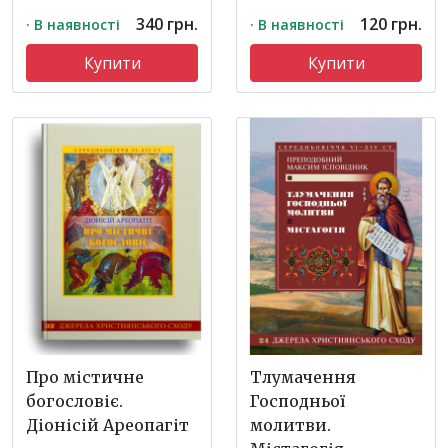
340 грн.
120 грн.
· В наявності
· В наявності
Купити
Купити
Про містичне
Тлумачення
богословіє.
Господньої
Діонісій Ареопагіт
молитви.