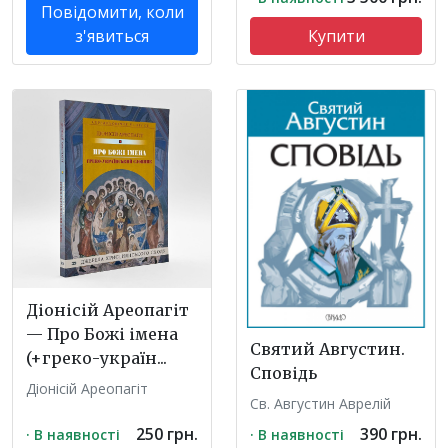
Повідомити, коли
з'явиться
Купити
Діонісій Ареопагіт
— Про Божі імена
Святий Августин.
(+греко-україн...
Сповідь
Діонісій Ареопагіт
Св. Августин Аврелій
250 грн.
390 грн.
· В наявності
· В наявності