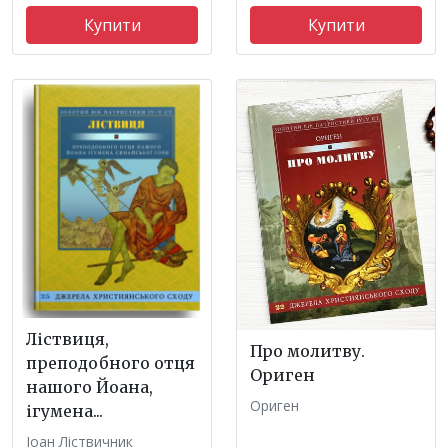
Купити
Купити
Ліствиця,
Про молитву.
преподобного отця
Ориген
нашого Йоана,
Ориген
ігумена...
Іоан Ліствичник