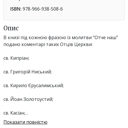
ISBN:
978-966-938-508-6
Опис
В книзі під кожною фразою із молитви “Отче наш”
подано коментарі таких Отців Церкви:
св. Кипріан;
св. Григорій Ниський;
св. Кирило Єрусалимський;
св. Йоан Золотоустий;
св. Касіан;
Показати повністю
св. Августин;