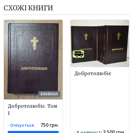
СХОЖІ КНИГИ
св. Максим Ісповідник;
Тертуліан;
бл. Теофілакт;
Симеон Солунський;
святитель Тихон Воронезький.
Добротолюбіє
ВЖИВАНА
Добротолюбіє. Том
1
750 грн.
· Очікується
3 500 грн.
· В наявності