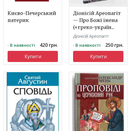
Києво-Печерський
Діонісій Ареопагіт
патерик
— Про Божі імена
(+греко-україн...
Діонісій Ареопагіт
420 грн.
250 грн.
· В наявності
· В наявності
Купити
Купити