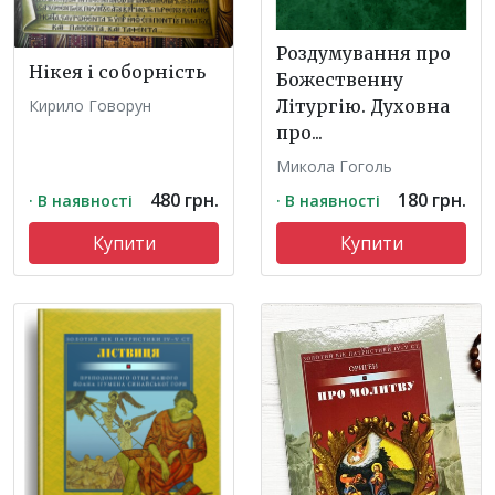
Роздумування про
Нікея і соборність
Божественну
Кирило Говорун
Літургію. Духовна
про...
Микола Гоголь
480 грн.
180 грн.
· В наявності
· В наявності
Купити
Купити