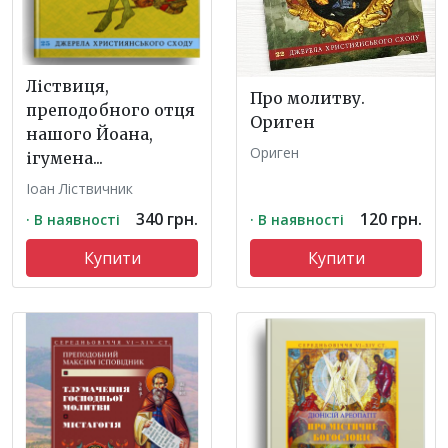
Ліствиця,
Про молитву.
преподобного отця
Ориген
нашого Йоана,
Ориген
ігумена...
Іоан Ліствичник
340 грн.
120 грн.
· В наявності
· В наявності
Купити
Купити