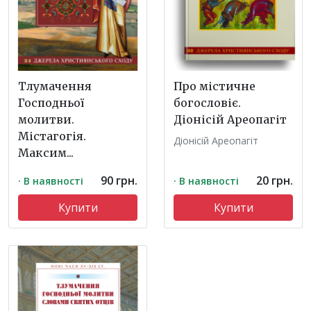
Тлумачення
Про містичне
Господньої
богословіє.
молитви.
Діонісій Ареопагіт
Містагогія.
Діонісій Ареопагіт
Максим...
90 грн.
20 грн.
· В наявності
· В наявності
Купити
Купити