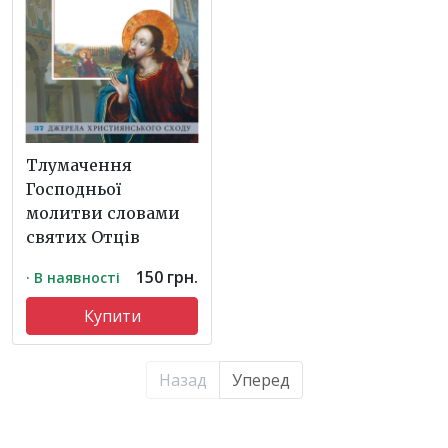
Тлумачення
Господньої
молитви словами
святих Отців
150 грн.
· В наявності
Купити
Назад
Уперед