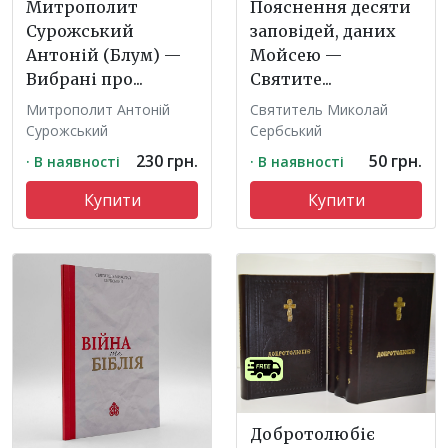
Митрополит
Пояснення десяти
Сурожський
заповідей, даних
Антоній (Блум) —
Мойсею —
Вибрані про...
Святите...
Митрополит Антоній
Святитель Миколай
Сурожський
Сербський
230 грн.
50 грн.
· В наявності
· В наявності
Купити
Купити
Добротолюбіє