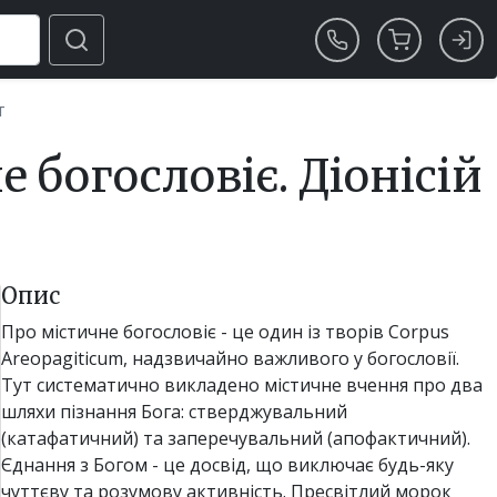
т
 богословіє. Діонісій
Опис
Про містичне богословіє - це один із творів Corpus
Areopagiticum, надзвичайно важливого у богословії.
Тут систематично викладено містичне вчення про два
шляхи пізнання Бога: стверджувальний
(катафатичний) та заперечувальний (апофактичний).
Єднання з Богом - це досвід, що виключає будь-яку
чуттєву та розумову активність. Пресвітлий морок