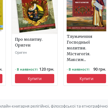
Тлумачення
Про молитву.
Господньої
Ориген
молитви.
Ориген
Містагогія.
Максим...
н.
120 грн.
90 грн.
· В наявності
· В наявності
Купити
Купити
нлайн-книгарня релігійної, філософської та етнографічної