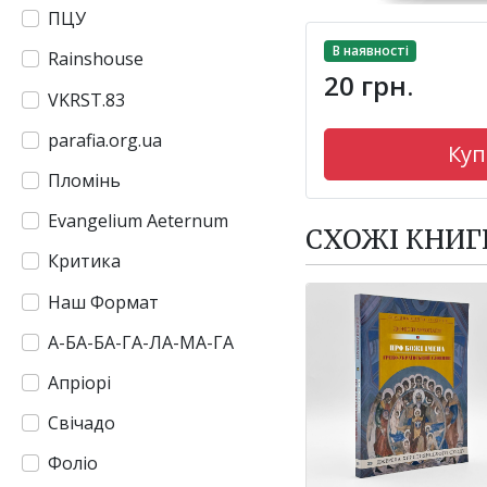
ПЦУ
В наявності
Rainshouse
20 грн.
VKRST.83
parafia.org.ua
Куп
Пломінь
Evangelium Aeternum
СХОЖІ КНИГ
Критика
Наш Формат
А-БА-БА-ГА-ЛА-МА-ГА
Апріорі
Свічадо
Фоліо