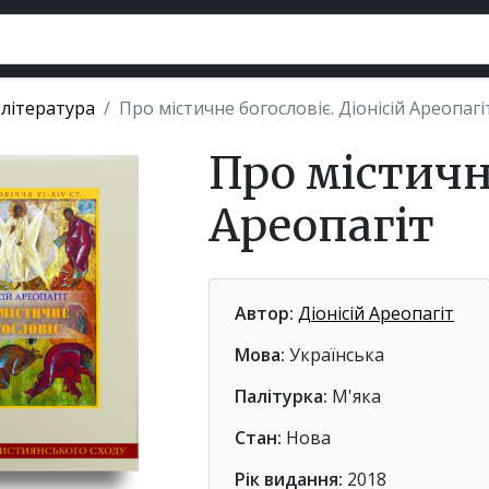
 література
Про містичне богословіє. Діонісій Ареопагі
Про містичне
Ареопагіт
Автор:
Діонісій Ареопагіт
Мова:
Українська
Палітурка:
М'яка
Стан:
Нова
Рік видання:
2018