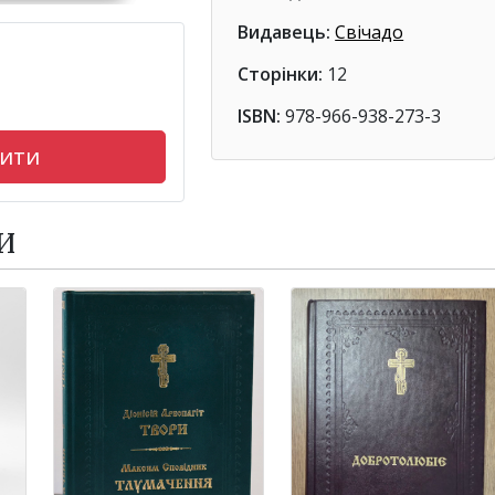
Видавець:
Свічадо
Сторінки:
12
ISBN:
978-966-938-273-3
ити
И