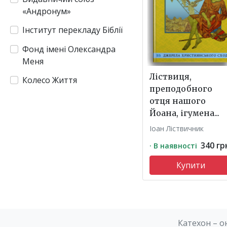
«Андронум»
Інститут перекладу Біблії
Фонд імені Олександра
Меня
Ліствиця,
Колесо Життя
преподобного
отця нашого
Йоана, ігумена...
Іоан Ліствичник
340 гр
· В наявності
Купити
Катехон – о