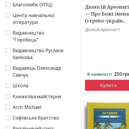
Благолюбіє (УПЦ)
Діонісій Ареопаг
— Про Божі імена
Центр навчальної
(+греко-україн...
літератури
Діонісій Ареопагіт
Видавництво
"Горобець"
Видавництво Руслана
Халікова
Видавець Олександр
250 гр
· В наявності
Савчук
Купити
Школа
Книжкова майстерня
Arch. Michael
Софіївське братство
Видавничий союз