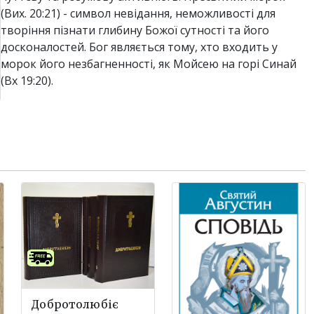
(Вих. 20:21) - символ невідання, неможливості для
творіння пізнати глибину Божої сутності та його
досконалостей. Бог являється тому, хто входить у
морок його незбагненності, як Мойсею на горі Синай
(Вх 19:20).
Добротолюбіє