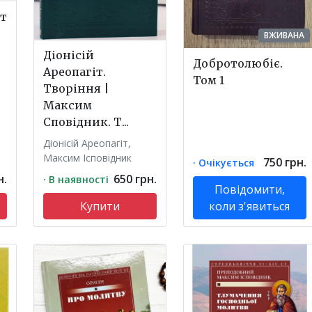
іт
ВЖИВАНА
Діонісій
Добротолюбіє.
Ареопагіт.
Том 1
Творіння |
Максим
Сповідник. Т...
Діонісій Ареопагіт,
Максим Ісповідник
750 грн.
· Очікується
н.
650 грн.
· В наявності
Повідомити,
Купити
коли з'явиться