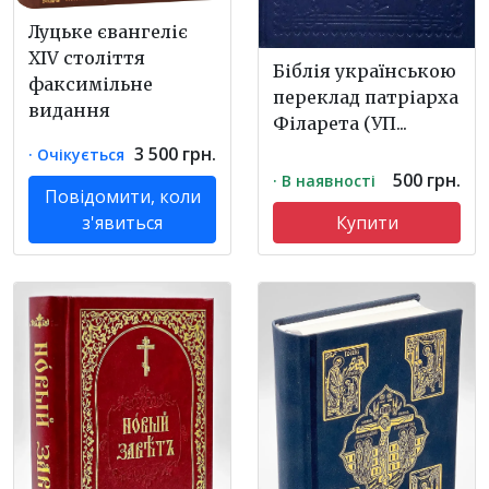
Луцьке євангеліє
XIV століття
Біблія українською
факсимільне
переклад патріарха
видання
Філарета (УП...
3 500 грн.
· Очікується
500 грн.
· В наявності
Повідомити, коли
з'явиться
Купити