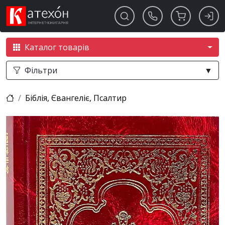
Каталог товарів
Фільтри
▼
Біблія, Євангеліє, Псалтир