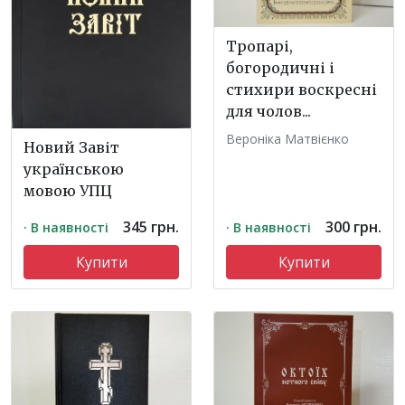
Тропарі,
богородичні і
стихири воскресні
для чолов...
Вероніка Матвієнко
Новий Завіт
українською
мовою УПЦ
345 грн.
300 грн.
· В наявності
· В наявності
Купити
Купити