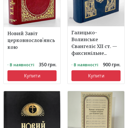
Галицько-
Новий Завіт
Волинське
церковнословʼянсь
Євангеліє ХІІ ст. —
кою
факсимільне...
350 грн.
900 грн.
· В наявності
· В наявності
Купити
Купити