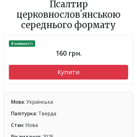
Псалтир
церковнословʼянською
середнього формату
В наявності
160 грн.
Купити
Мова:
Українська
Палітурка:
Тверда
Стан:
Нова
Рік видання:
2025