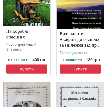
На кораблі
Визволення :
спасіння
Акафіст до Господа
Протоієрей Андрій
за зцілення від пр...
Власенко
Ганна Куземська
400 грн.
180 грн.
· В наявності
· В наявності
Купити
Купити