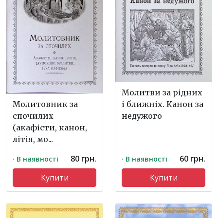
Молитви за рідних
Молитовник за
і ближніх. Канон за
спочилих
недужого
(акафісти, канон,
літія, мо...
80 грн.
60 грн.
· В наявності
· В наявності
Купити
Купити