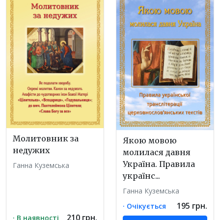
Молитовник за
Якою мовою
недужих
молилася давня
Україна. Правила
Ганна Куземська
українс...
Ганна Куземська
195 грн.
· Очікується
210 грн.
· В наявності