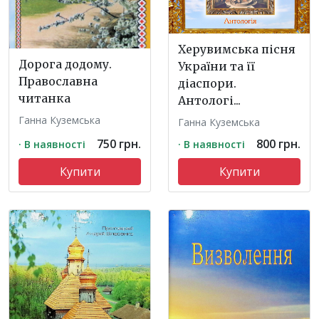
Херувимська пісня
Дорога додому.
України та її
Православна
діаспори.
читанка
Антологі...
Ганна Куземська
Ганна Куземська
750 грн.
800 грн.
· В наявності
· В наявності
Купити
Купити