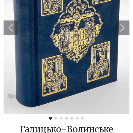
Previous
Next
Галицько-Волинське