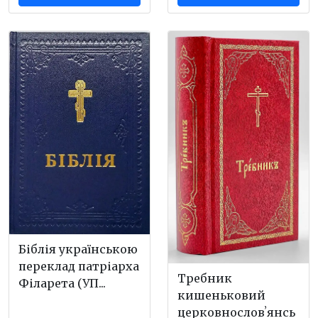
Біблія українською
переклад патріарха
Требник
Філарета (УП...
кишеньковий
церковнословʼянсь