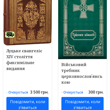
Луцьке євангеліє
XIV століття
факсимільне
Військовий
видання
требник
церковнословʼянсь
кою
3 500 грн.
300 грн.
· Очікується
· Очікується
Повідомити, коли
Повідомити, коли
з'явиться
з'явиться