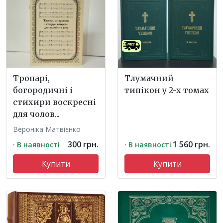
Тропарі,
Тлумачний
богородичні і
типікон у 2-х томах
стихири воскресні
для чолов...
Вероніка Матвієнко
300 грн.
1 560 грн.
· В наявності
· В наявності
Купити
Купити