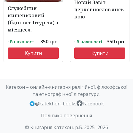
Новий Завіт
Служебник
церковнословʼянсь
кишеньковий
кою
(бдіння+Літургія) з
місяцесл...
350 грн.
350 грн.
· В наявності
· В наявності
Купити
Купити
Катехон – онлайн-книгарня релігійної, філософської
та етнографічної літератури.
@katekhon_books
Facebook
Політика повернення
© Книгарня Катехон, р.Б. 2025–2026