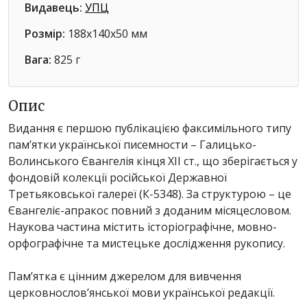
Видавець:
УПЦ
Розмір:
188x140x50 мм
Вага:
825 г
Опис
Видання є першою публікацією факсимільного типу
пам’ятки української писемности – Галицько-
Волинського Євангелія кінця ХІІ ст., що зберігається у
фондовій колекції російської Державної
Третьяковської галереї (К-5348). За структурою – це
Євангеліє-апракос повний з доданим місяцесловом.
Наукова частина містить історіографічне, мовно-
орфографічне та мистецьке дослідження рукопису.
Пам’ятка є цінним джерелом для вивчення
церковнослов’янської мови української редакції.