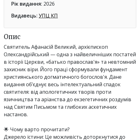
Рік видання:
2026
Видавець:
УПЦ КП
Опис
Святитель Афанасій Великий, архієпископ
Олександрійський — одна з найвеличніших постатей
в історії Церкви, «батько православ'я» та невтомний
захисник віри. Його праці сформували фундамент
християнського догматичного богослов'я. Дане
видання об’єднує весь інтелектуальний спадок
святителя: від апологетичних творів проти
язичництва та аріанства до екзегетичних роздумів
над Святим Письмом та глибоких аскетичних
настанов.
🌟 Чому варто прочитати?
Джерело істини: Це можливість доторкнутися до