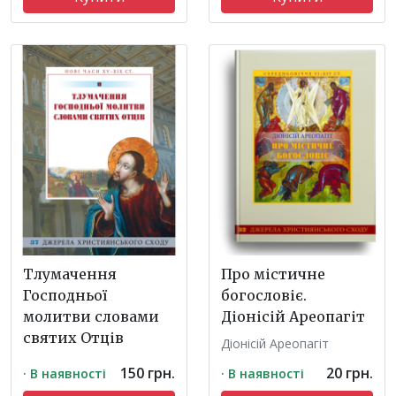
Тлумачення
Про містичне
Господньої
богословіє.
молитви словами
Діонісій Ареопагіт
святих Отців
Діонісій Ареопагіт
150 грн.
20 грн.
· В наявності
· В наявності