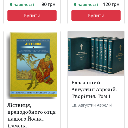
90 грн.
120 грн.
· В наявності
· В наявності
Купити
Купити
Блаженний
Августин Аврелій.
Творіння. Том 1
Св. Августин Аврелій
Ліствиця,
преподобного отця
нашого Йоана,
ігумена...