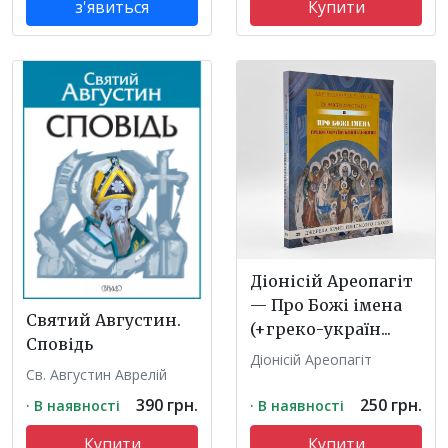
з'явиться
Купити
Діонісій Ареопагіт
— Про Божі імена
Святий Августин.
(+греко-україн...
Сповідь
Діонісій Ареопагіт
Св. Августин Аврелій
390 грн.
250 грн.
· В наявності
· В наявності
Купити
Купити