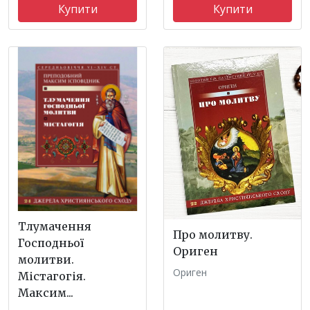
Купити
Купити
Тлумачення
Про молитву.
Господньої
Ориген
молитви.
Ориген
Містагогія.
Максим...