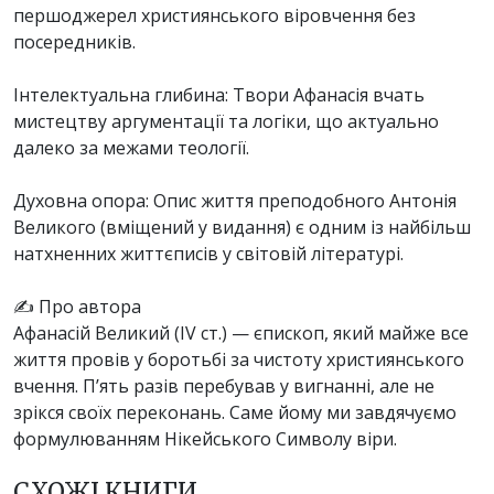
першоджерел християнського віровчення без
посередників.
Інтелектуальна глибина: Твори Афанасія вчать
мистецтву аргументації та логіки, що актуально
далеко за межами теології.
Духовна опора: Опис життя преподобного Антонія
Великого (вміщений у видання) є одним із найбільш
натхненних життєписів у світовій літературі.
✍️ Про автора
Афанасій Великий (IV ст.) — єпископ, який майже все
життя провів у боротьбі за чистоту християнського
вчення. П’ять разів перебував у вигнанні, але не
зрікся своїх переконань. Саме йому ми завдячуємо
формулюванням Нікейського Символу віри.
СХОЖІ КНИГИ