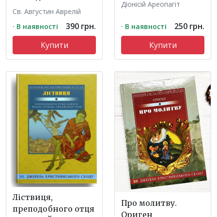
Діонісій Ареопагіт
Св. Августин Аврелій
390 грн.
250 грн.
· В наявності
· В наявності
Купити
Купити
Ліствиця,
Про молитву.
преподобного отця
Ориген