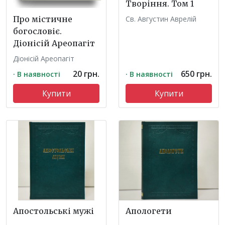
Творіння. Том 1
Св. Августин Аврелій
Про містичне
богословіє.
Діонісій Ареопагіт
Діонісій Ареопагіт
20 грн.
650 грн.
· В наявності
· В наявності
Купити
Купити
Апостольські мужі
Апологети