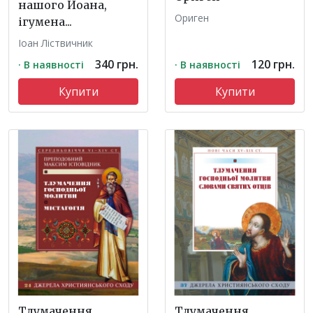
нашого Йоана,
Ориген
ігумена...
Іоан Ліствичник
340 грн.
120 грн.
· В наявності
· В наявності
Купити
Купити
Тлумачення
Тлумачення