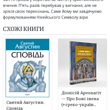
вчення. П’ять разів перебував у вигнанні, але не
зрікся своїх переконань. Саме йому ми завдячуємо
формулюванням Нікейського Символу віри.
СХОЖІ КНИГИ
Діонісій Ареопагіт
— Про Божі імена
Святий Августин.
(+греко-україн...
Сповідь