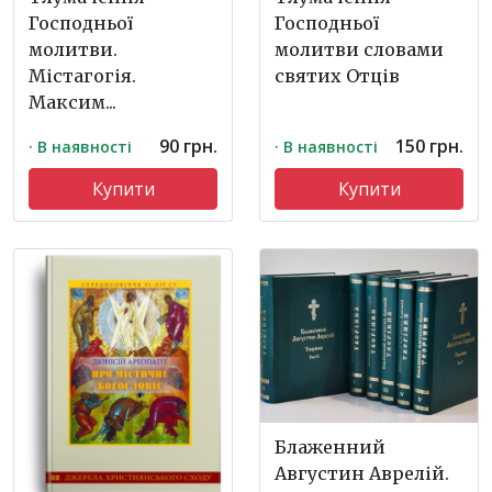
Господньої
Господньої
молитви.
молитви словами
Містагогія.
святих Отців
Максим...
90 грн.
150 грн.
· В наявності
· В наявності
Купити
Купити
Блаженний
Августин Аврелій.