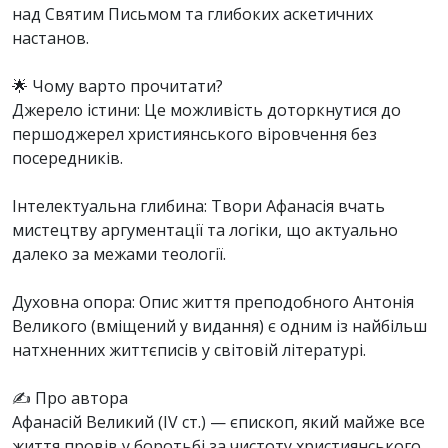
над Святим Письмом та глибоких аскетичних
настанов.
🌟 Чому варто прочитати?
Джерело істини: Це можливість доторкнутися до
першоджерел християнського віровчення без
посередників.
Інтелектуальна глибина: Твори Афанасія вчать
мистецтву аргументації та логіки, що актуально
далеко за межами теології.
Духовна опора: Опис життя преподобного Антонія
Великого (вміщений у видання) є одним із найбільш
натхненних життєписів у світовій літературі.
✍️ Про автора
Афанасій Великий (IV ст.) — єпископ, який майже все
життя провів у боротьбі за чистоту християнського