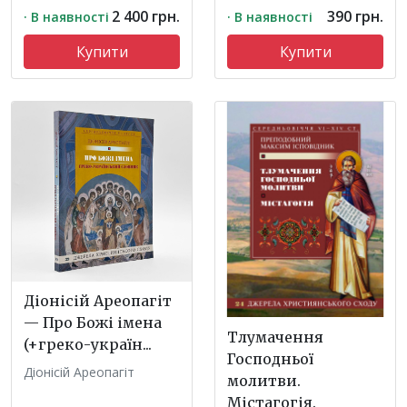
2 400 грн.
390 грн.
· В наявності
· В наявності
Купити
Купити
Діонісій Ареопагіт
— Про Божі імена
Тлумачення
(+греко-україн...
Господньої
Діонісій Ареопагіт
молитви.
Містагогія.