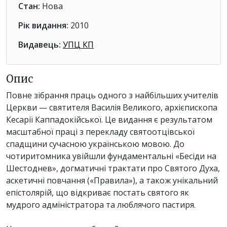
Стан:
Нова
Рік видання:
2010
Видавець:
УПЦ КП
Опис
Повне зібрання праць одного з найбільших учителів
Церкви — святителя Василія Великого, архієпископа
Кесарії Каппадокійської. Це видання є результатом
масштабної праці з перекладу святоотцівської
спадщини сучасною українською мовою. До
чотиритомника увійшли фундаментальні «Бесіди на
Шестоднев», догматичні трактати про Святого Духа,
аскетичні повчання («Правила»), а також унікальний
епістолярій, що відкриває постать святого як
мудрого адміністратора та люблячого пастиря.