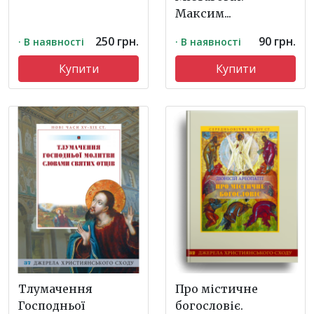
Максим...
250 грн.
90 грн.
· В наявності
· В наявності
Купити
Купити
Тлумачення
Про містичне
Господньої
богословіє.