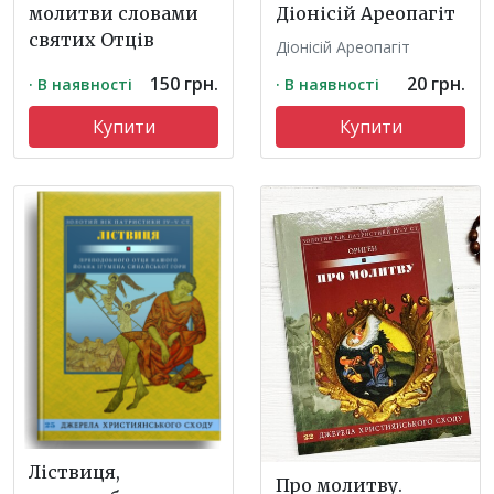
молитви словами
Діонісій Ареопагіт
святих Отців
Діонісій Ареопагіт
150 грн.
20 грн.
· В наявності
· В наявності
Купити
Купити
Ліствиця,
Про молитву.