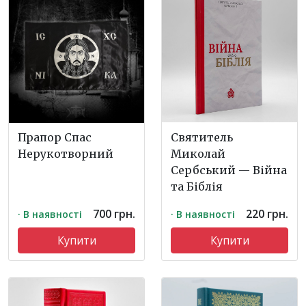
Святитель
Прапор Спас
Миколай
Нерукотворний
Сербський — Війна
та Біблія
700 грн.
220 грн.
· В наявності
· В наявності
Купити
Купити