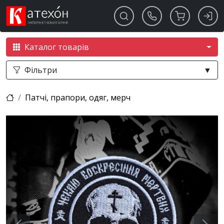
Каталог товарів
Фільтри
▼
Патчі, прапори, одяг, мерч