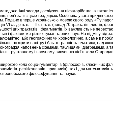
етодологічні засади дослідження піфагорійства, а також іс
ння, пов’язані з цією традицією. Особлива увага приділяєтьс
м. Подано вперше українською мовою свого роду «Pythago
в VI ст. до н. е. — II ст. н. е. (понад 70 трактатів, листів, фр
ьшості цих трактатів і фрагментів, їх важливість не переста
 так і фахівцям з різних гуманітарних наук. На відміну від за
 алфавітно, або географічно чи хронологічно, а саме в проб
ільше розкрити палітру і багатогранність тематики, над як
Монографія наповнена схемами, таблицями, діаграмами, а 
ільш грунтовному і наочному вивченню цієї школи Стародавн
ирокого кола соціо-гуманітаріїв (філософів, класичних філо
ономістів, релігієзнавців, правників), так і для математиків, м
 європейського філософування та науки.