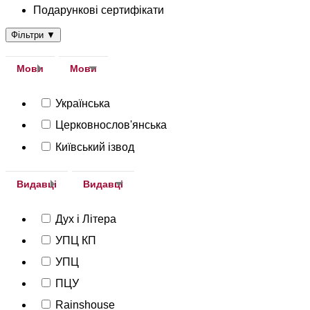
Подарункові сертифікати
Фільтри
▼
Мови
Мови
Українська
Церковнослов'янська
Київський ізвод
Видавці
Видавці
Дух і Літера
УПЦ КП
УПЦ
ПЦУ
Rainshouse