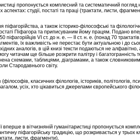
ристиці пропонується комплесний та систематичний погляд 
аспектах: студії, постаті та праці (трактати, листи, фрагмен
 піфагорійства, а також історико-філософські та філологічн
 постаті Піфагора та приписуваним йому працям. Подано вп
фагорійців VI ст. до н. е. — II ст. н. е. (понад 70 трактатів
гментів, їх важливість не перестає бути актуальною і до сьо
ахідних аналогів, в цій книзі тексти подаються не алфавітно,
могу читачам ще більше розкрити палітру і багатогранність 
нена схемами, таблицями, діаграмами, а також словникови
оли Стародавнього світу.
(філософів, класичних філологів, істориків, політологів, пси
 і загалом, усіх, хто цікавиться джерелами європейського фі
ї вперше в вітчизняній гуманітаристиці пропонується компл
нтичну піфагорійську традицію, що розкривається у трьох к
рактати, листи, фрагменти).