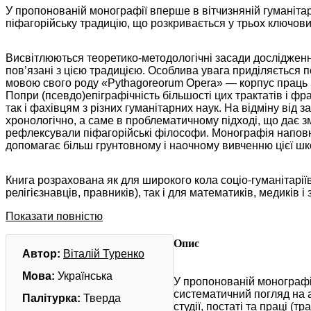
У пропонованій монографії вперше в вітчизняній гуманіта
піфагорійську традицію, що розкривається у трьох ключових 
Висвітлюються теоретико-методологічні засади дослідження
пов’язані з цією традицією. Особлива увага приділяється
мовою свого роду «Pythagoreorum Opera» — корпус праць 50 пі
Попри (псевдо)епіграфічність більшості цих трактатів і фра
так і фахівцям з різних гуманітарних наук. На відміну від з
хронологічно, а саме в проблематичному підході, що дає з
рефлексували піфагорійські філософи. Монографія напов
допомагає більш грунтовному і наочному вивченню цієї шк
Книга розрахована як для широкого кола соціо-гуманітаріїв 
релігієзнавців, правників), так і для математиків, медиків
Показати повністю
Опис
Автор:
Віталій Туренко
Мова:
Українська
У пропонованій монографі
систематичний погляд на а
Палітурка:
Тверда
студії, постаті та праці (т