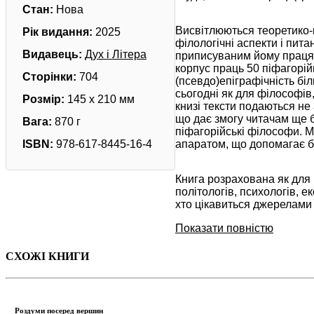
Стан:
Нова
Висвітлюються теоретико-м
Рік видання:
2025
філологічні аспекти і пита
Видавець:
Дух і Літера
приписуваним йому праця
корпус праць 50 піфагорійці
Сторінки:
704
(псевдо)епіграфічність біл
сьогодні як для філософів,
Розмір:
145 х 210 мм
книзі тексти подаються не
що дає змогу читачам ще б
Вага:
870 г
піфагорійські філософи. 
ISBN:
978-617-8445-16-4
апаратом, що допомагає б
Книга розрахована як для ш
політологів, психологів, ек
хто цікавиться джерелами
Показати повністю
СХОЖІ КНИГИ
Роздуми посеред вершин