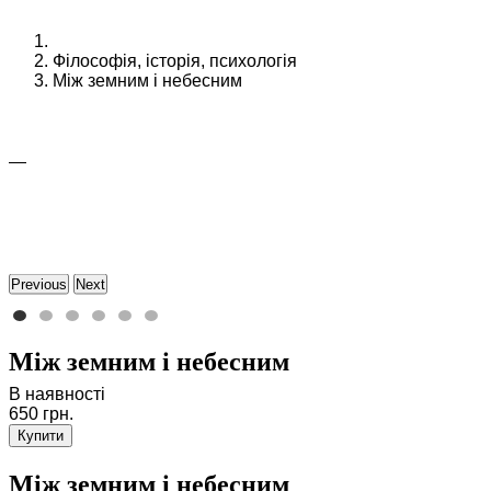
Філософія, історія, психологія
Між земним і небесним
Previous
Next
Між земним і небесним
В наявності
650 грн.
Купити
Між земним і небесним