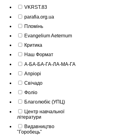
VKRST.83
parafia.org.ua
Пломінь
Evangelium Aeternum
Критика
Наш Формат
А-БА-БА-ГА-ЛА-МА-ГА
Апріорі
Свічадо
Фоліо
Благолюбіє (УПЦ)
Центр навчальної
літератури
Видавництво
"Горобець"