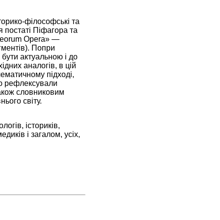
торико-філософські та
я постаті Піфагора та
reorum Opera» —
агментів). Попри
є бути актуальною і до
хідних аналогів, в цій
лематичному підході,
ою рефлексували
також словниковим
ього світу.
логів, істориків,
едиків і загалом, усіх,