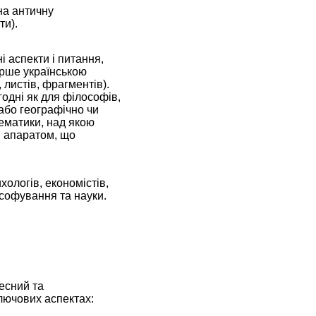
на античну
ти).
і аспекти і питання,
ерше українською
, листів, фрагментів).
годні як для філософів,
 або географічно чи
тематики, над якою
м апаратом, що
хологів, економістів,
лософування та науки.
есний та
лючових аспектах: