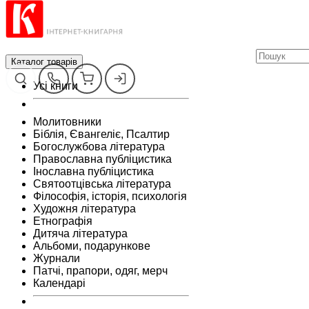
Каталог товарів
Усі книги
Молитовники
Біблія, Євангеліє, Псалтир
Богослужбова література
Православна публіцистика
Інославна публіцистика
Святоотцівська література
Філософія, історія, психологія
Художня література
Етнографія
Дитяча література
Альбоми, подарункове
Журнали
Патчі, прапори, одяг, мерч
Календарі