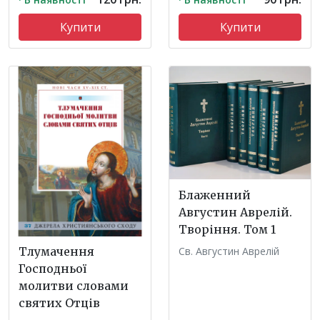
Купити
Купити
Блаженний
Августин Аврелій.
Творіння. Том 1
Св. Августин Аврелій
Тлумачення
Господньої
молитви словами
святих Отців