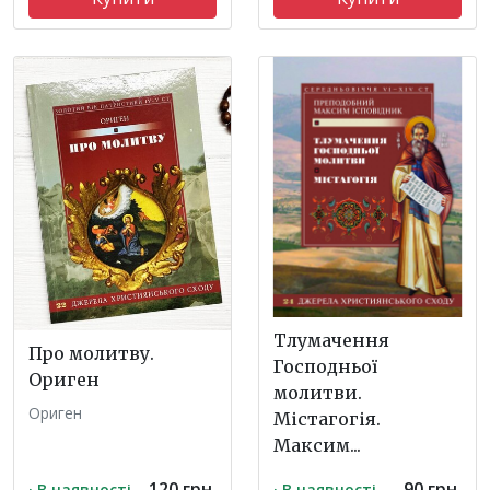
Тлумачення
Про молитву.
Господньої
Ориген
молитви.
Ориген
Містагогія.
Максим...
120 грн.
90 грн.
· В наявності
· В наявності