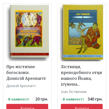
Про містичне
Ліствиця,
богословіє.
преподобного отця
Діонісій Ареопагіт
нашого Йоана,
ігумена...
Діонісій Ареопагіт
Іоан Ліствичник
20 грн.
340 грн.
· В наявності
· В наявності
Купити
Купити