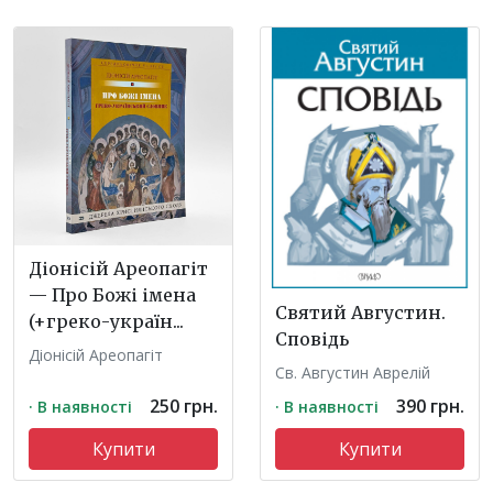
Діонісій Ареопагіт
— Про Божі імена
Святий Августин.
(+греко-україн...
Сповідь
Діонісій Ареопагіт
Св. Августин Аврелій
250 грн.
390 грн.
· В наявності
· В наявності
Купити
Купити