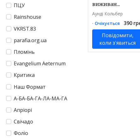
виживан...
ПЦУ
Аунді Кольбер
Rainshouse
390 гр
· Очікується
VKRST.83
Повідомити,
parafia.org.ua
коли з'явиться
Пломінь
Evangelium Aeternum
Критика
Наш Формат
А-БА-БА-ГА-ЛА-МА-ГА
Апріорі
Свічадо
Фоліо