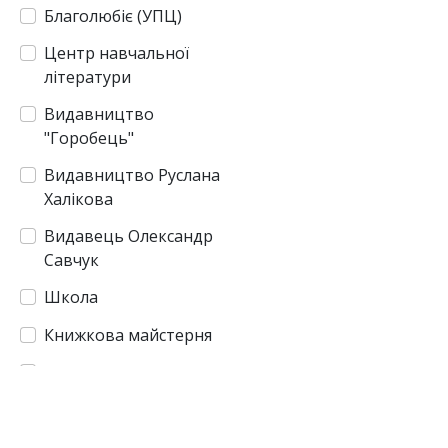
Благолюбіє (УПЦ)
Центр навчальної
літератури
Видавництво
"Горобець"
Видавництво Руслана
Халікова
Видавець Олександр
Савчук
Школа
Книжкова майстерня
Arch. Michael
Софіївське братство
Видавничий союз