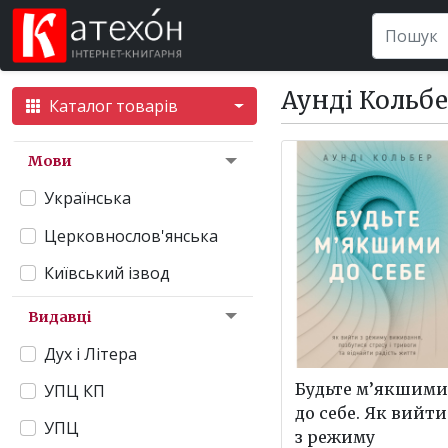
Аунді Кольб
Каталог товарів
Мови
Українська
Церковнослов'янська
Київський ізвод
Видавці
Дух і Літера
Будьте м’якшими
УПЦ КП
до себе. Як вийти
УПЦ
з режиму