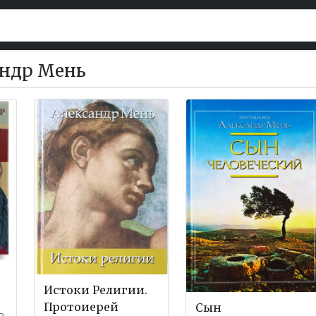
андр Мень
Истоки Религии.
Протоиерей
Сын
ь