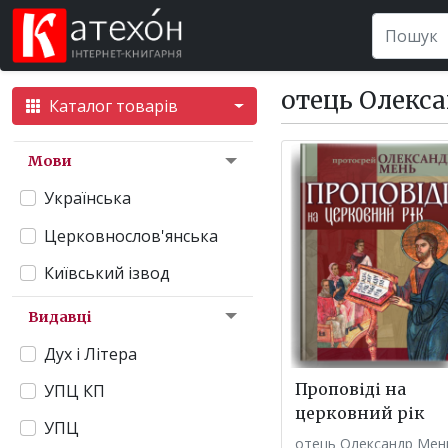
отець Олекс
Каталог товарів
Мови
Українська
Церковнослов'янська
Київський ізвод
Видавці
Дух і Літера
Проповіді на
УПЦ КП
церковний рік
УПЦ
отець Олександр Мен