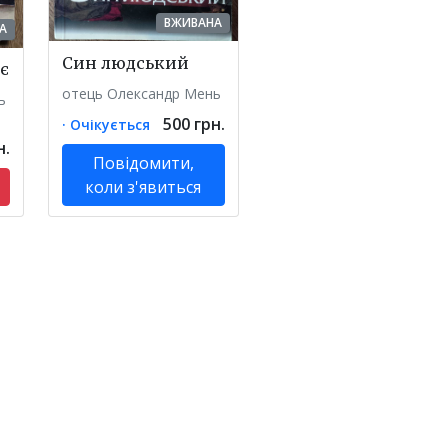
ВЖИВАНА
А
Син людський
яє
отець Олександр Мень
ь
500 грн.
· Очікується
н.
Повідомити,
коли з'явиться