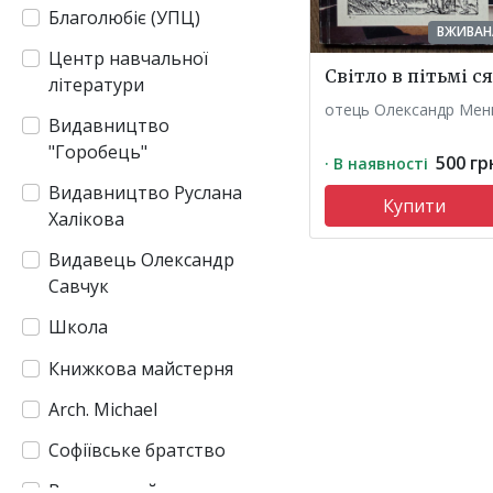
Благолюбіє (УПЦ)
ВЖИВАН
Центр навчальної
Світло в пітьмі с
літератури
отець Олександр Мен
Видавництво
"Горобець"
500 гр
· В наявності
Видавництво Руслана
Купити
Халікова
Видавець Олександр
Савчук
Школа
Книжкова майстерня
Arch. Michael
Софіївське братство
Видавничий союз