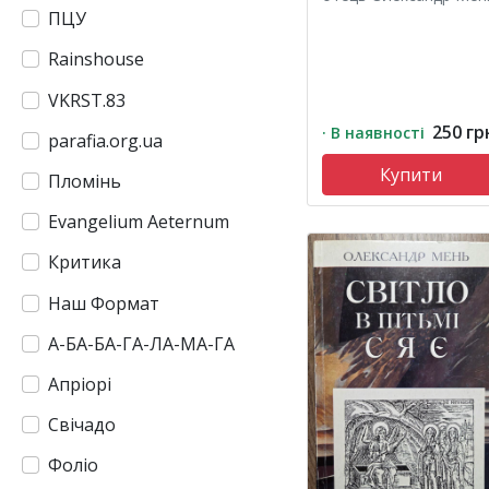
ПЦУ
Rainshouse
VKRST.83
250 гр
· В наявності
parafia.org.ua
Купити
Пломінь
Evangelium Aeternum
Критика
Наш Формат
А-БА-БА-ГА-ЛА-МА-ГА
Апріорі
Свічадо
Фоліо